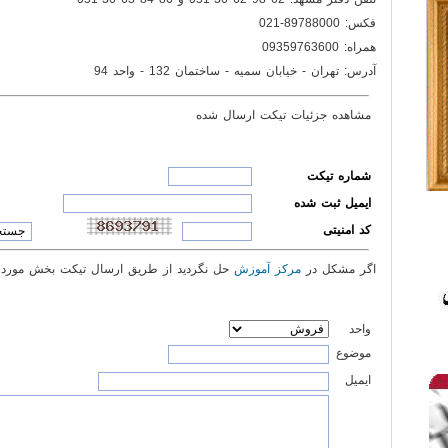
فکس: 89788000-021
همراه: 09359763600
آدرس: تهران - خیابان سمیه - ساختمان 132 - واحد 94
مشاهده جزئيات تيکت ارسال شده
شماره تیکت
ایمیل ثبت شده
کد امنیتی
اگر مشکل در
مرکز آموزش
حل نگرديد از طريق ارسال تيکت بخش مورد ن
واحد
موضوع
ایمیل