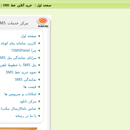
|
|
صفحه اول
خرید آنلاین خط SMS
.
ايران SMS مركز خدمات
صفحه اول
کاربرد سامانه پیام کوتاه
چرا SMSPanel؟
مزایای نمایندگی پنل
SMS
پنل
SMS
با خطوط تلفن
نحوه خرید خط SMS
نمایندگی SMS
قیمت ها
امکانات و سرویس ها
مرکز دانلود
تماس باما(ارسال تیکت)
با ما در رسانه