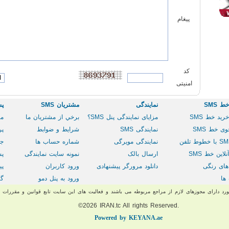
پیغام
کد
امنیتی
 SMS
نمایندگی
مشتريان SMS
پش
ريد خط SMS
مزایای نمایندگی پنل SMS؟
برخي از مشتريان ما
مر
ی خط SMS
نمایندگی SMS
شرایط و ضوابط
پر
با
خطوط تلفن
نمایندگی مویرگی
شماره حساب ها
جس
لاین خط SMS
ارسال بالک
نمونه سایت نمایندگی
پش
های رنگی
دانلود مرورگر پیشنهادی
ورود کاربران
پی
ها
ورود به پنل دمو
گا
د دارای مجوزهای لازم از مراجع مربوطه می باشند و فعالیت های این سایت تابع قوانین و مقررات
©2026
IRAN
.
tc
All rights Reserved.
Powered by
KEYANA
.ae