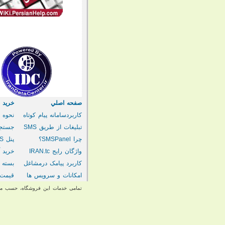
صفحه اصلي
خريد خط
کاربردسامانه پیام کوتاه
نحوه خ
تبلیغات از طریق SMS
جستجو
چرا SMSPanel؟
پنل
SMS
واژگان رایج IRAN.tc
خرید آن
کاربرد پیامک درمشاغل
بسته 
امکانات و سرویس ها
قيمت 
تمامی خدمات این فروشگاه، حسب مور