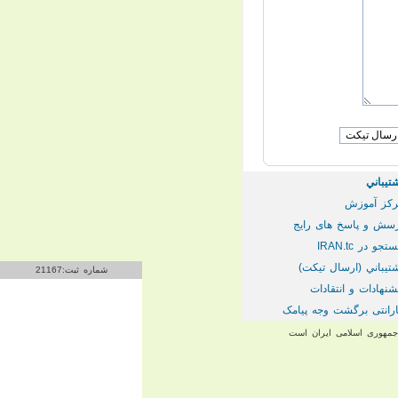
تيباني
كز آموزش
سش و پاسخ های رایج
تجو در IRAN.tc
تيباني (ارسال تیکت)
شماره ثبت:21167
شنهادات و انتقادات
رانتی برگشت وجه پیامک
 جمهوری اسلامی ایران است