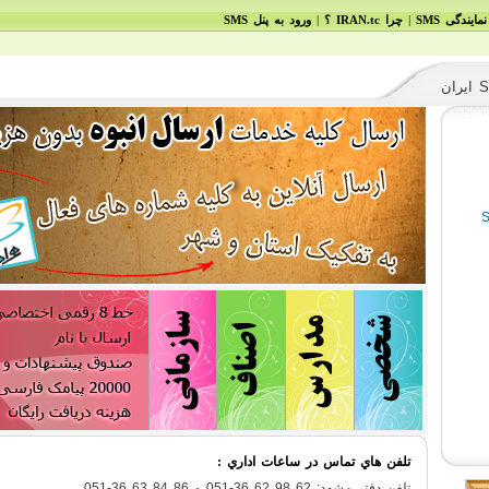
|
|
نمایندگی SMS
چرا IRAN.tc ؟
ورود به پنل
SMS
NEXT
تلفن هاي تماس در ساعات اداري :
تلفن دفتر مشهد: 62 98 62 36-051 و 86 84 63 36-051